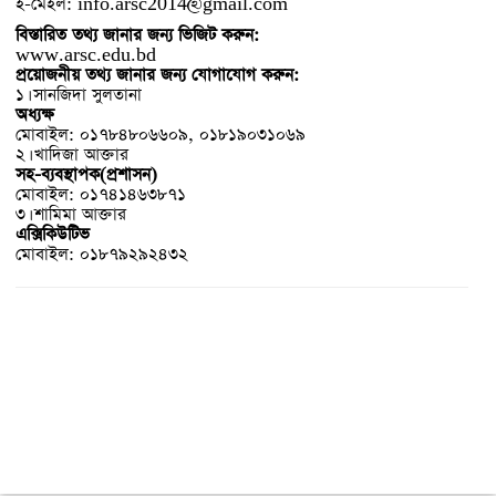
ই-মেইল:
info.arsc2014@gmail.com
বিস্তারিত তথ্য জানার জন্য ভিজিট করুন:
www.arsc.edu.bd
প্রয়োজনীয় তথ্য জানার জন্য যোগাযোগ করুন:
১। সানজিদা সুলতানা
অধ্যক্ষ
মোবাইল: ০১৭৮৪৮০৬৬০৯, ০১৮১৯০৩১০৬৯
২। খাদিজা আক্তার
সহ-ব্যবস্থাপক(প্রশাসন)
মোবাইল: ০১৭৪১৪৬৩৮৭১
৩। শামিমা আক্তার
এক্সিকিউটিভ
মোবাইল: ০১৮৭৯২৯২৪৩২