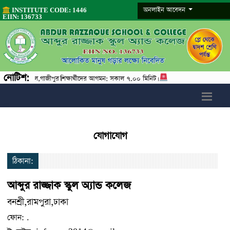
অনলাইন আবেদন
INSTITUTE CODE: 1446
EIIN: 136733
নোটিশ:
ক স্পট, পূবাইল,গাজীপুর।শিক্ষার্থীদের আগমন: সকাল ৭.০০ মিনিট।
যোগাযোগ
ঠিকানা:
আব্দুর রাজ্জাক স্কুল অ্যান্ড কলেজ
বনশ্রী,রামপুরা,ঢাকা
ফোন: .